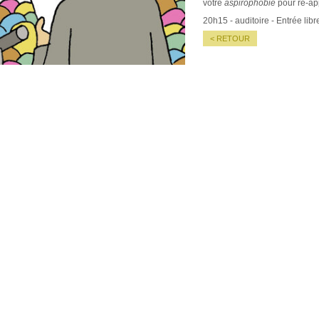
votre
aspirophobie
pour ré-app
20h15 - auditoire - Entrée libr
< RETOUR