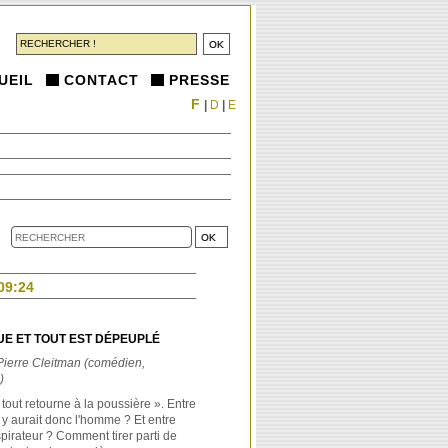
UEIL
CONTACT
PRESSE
F
|
D
|
E
09:24
E ET TOUT EST DÉPEUPLÉ
ierre Cleitman (comédien,
)
 tout retourne à la poussière ». Entre
l y aurait donc l'homme ? Et entre
pirateur ? Comment tirer parti de