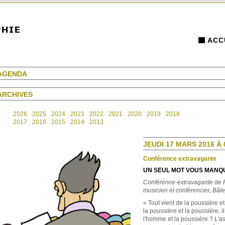
ACC
AGENDA
ARCHIVES
2026
2025
2024
2023
2022
2021
2020
2019
2018
2017
2016
2015
2014
2013
JEUDI 17 MARS 2016 À 
Conférence extravagante
UN SEUL MOT VOUS MANQU
Conférence-extravagante de P
musicien et conférencier, Bâle
« Tout vient de la poussière et
la poussière et la poussière, i
l'homme et la poussière ? L'as