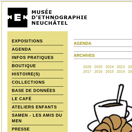
EXPOSITIONS
AGENDA
AGENDA
ARCHIVES
INFOS PRATIQUES
BOUTIQUE
2026
2025
2024
2023
20
2017
2016
2015
2014
20
HISTOIRE(S)
COLLECTIONS
BASE DE DONNÉES
LE CAFÉ
ATELIERS ENFANTS
SAMEN - LES AMIS DU
MEN
PRESSE