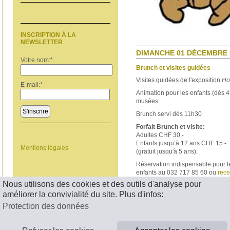
INSCRIPTION À LA
NEWSLETTER
DIMANCHE 01 DÉCEMBRE 2
Votre nom:
*
Brunch et visites guidées
Visites guidées de l'exposition
Ho
E-mail:
*
Animation pour les enfants (dès 4 
musées.
S'inscrire
Brunch servi dès 11h30
Forfait Brunch et visite:
Adultes CHF 30.-
Enfants jusqu’à 12 ans CHF 15.-
Mentions légales
(gratuit jusqu'à 5 ans).
Réservation indispensable pour le
enfants au 032 717 85 60 ou
rece
Nous utilisons des cookies et des outils d'analyse pour
< RETOUR
améliorer la convivialité du site. Plus d'infos:
Protection des données