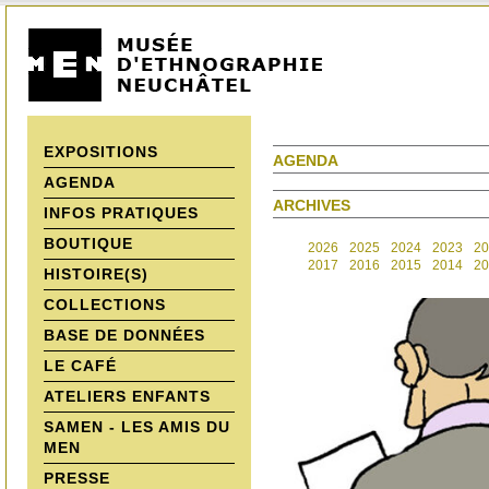
EXPOSITIONS
AGENDA
AGENDA
ARCHIVES
INFOS PRATIQUES
BOUTIQUE
2026
2025
2024
2023
20
2017
2016
2015
2014
20
HISTOIRE(S)
COLLECTIONS
BASE DE DONNÉES
LE CAFÉ
ATELIERS ENFANTS
SAMEN - LES AMIS DU
MEN
PRESSE