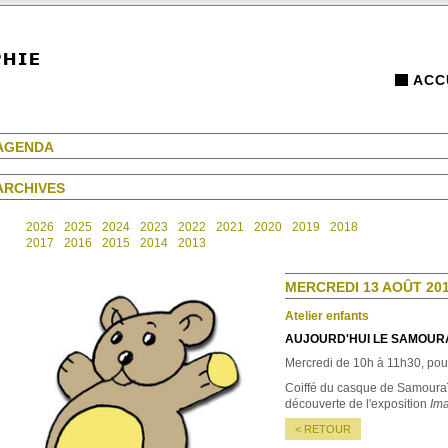
ACC
AGENDA
ARCHIVES
2026
2025
2024
2023
2022
2021
2020
2019
2018
2017
2016
2015
2014
2013
MERCREDI 13 AOÛT 201
Atelier enfants
AUJOURD'HUI LE SAMOURAÏ
Mercredi de 10h à 11h30, pour
Coiffé du casque de Samouraï 
découverte de l'exposition
Im
< RETOUR