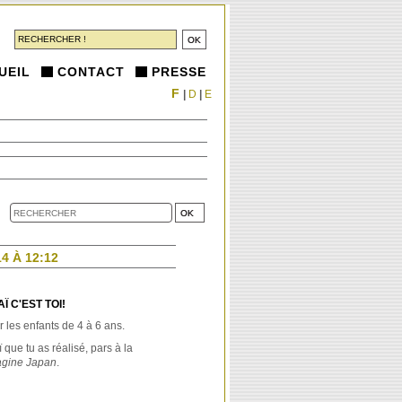
UEIL
CONTACT
PRESSE
F
|
D
|
E
4 À 12:12
 C'EST TOI!
 les enfants de 4 à 6 ans.
que tu as réalisé, pars à la
agine Japan
.