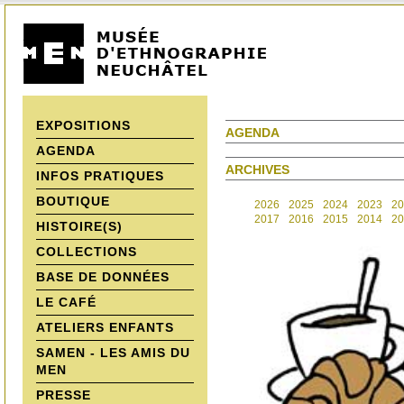
EXPOSITIONS
AGENDA
AGENDA
ARCHIVES
INFOS PRATIQUES
BOUTIQUE
2026
2025
2024
2023
20
2017
2016
2015
2014
20
HISTOIRE(S)
COLLECTIONS
BASE DE DONNÉES
LE CAFÉ
ATELIERS ENFANTS
SAMEN - LES AMIS DU
MEN
PRESSE