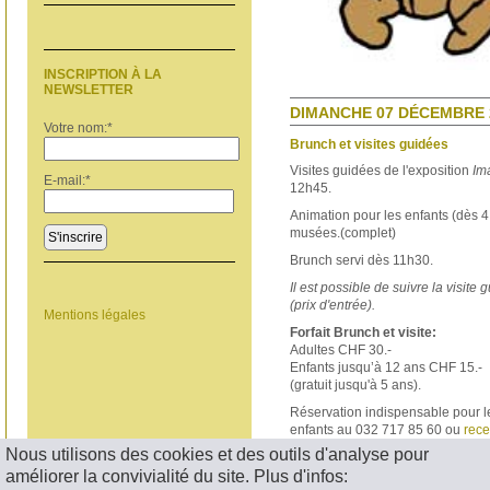
INSCRIPTION À LA
NEWSLETTER
DIMANCHE 07 DÉCEMBRE 2
Votre nom:
*
Brunch et visites guidées
Visites guidées de l'exposition
Im
E-mail:
*
12h45.
Animation pour les enfants (dès 4 
musées.(complet)
S'inscrire
Brunch servi dès 11h30.
Il est possible de suivre la visite
(prix d'entrée).
Mentions légales
Forfait Brunch et visite:
Adultes CHF 30.-
Enfants jusqu’à 12 ans CHF 15.-
(gratuit jusqu'à 5 ans).
Réservation indispensable pour le
enfants au 032 717 85 60 ou
rece
Nous utilisons des cookies et des outils d'analyse pour
< RETOUR
améliorer la convivialité du site. Plus d'infos: