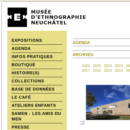
EXPOSITIONS
AGENDA
AGENDA
ARCHIVES
INFOS PRATIQUES
BOUTIQUE
2026
2025
2024
2023
20
2017
2016
2015
2014
20
HISTOIRE(S)
COLLECTIONS
BASE DE DONNÉES
LE CAFÉ
ATELIERS ENFANTS
SAMEN - LES AMIS DU
MEN
PRESSE