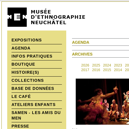
EXPOSITIONS
AGENDA
AGENDA
ARCHIVES
INFOS PRATIQUES
BOUTIQUE
2026
2025
2024
2023
20
2017
2016
2015
2014
20
HISTOIRE(S)
COLLECTIONS
BASE DE DONNÉES
LE CAFÉ
ATELIERS ENFANTS
SAMEN - LES AMIS DU
MEN
PRESSE