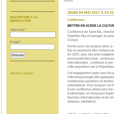
Ndima
JEUDI 04 MAI 2017 À 14:31
INSCRIPTION À LA
Conférence
NEWSLETTER
METTRE EN SCÈNE LA CULTU
Votre nom:
*
Conférence de Sorel Eta, chercheu
Pygmées Aka et manager du gro
Congo).
E-mail:
*
Formé selon ses propres dires à « l
Eta se passionne dès l’enfance p
En 2003, avec des amis indigènes
S'inscrire
poursuivant deux buts : promouvo
internationales ; contribuer à un
cette population par la Républiq
Cet engagement cadre avec les p
Mentions légales
l’ethnomusicologie dite appliqué
nombreuses questions en termes 
paternalisme. Pour évoquer ces t
d’une conférence débat avec les ét
d’ethnologie, en évoquant l’expér
tournées internationales et de n
(disques, médiation).