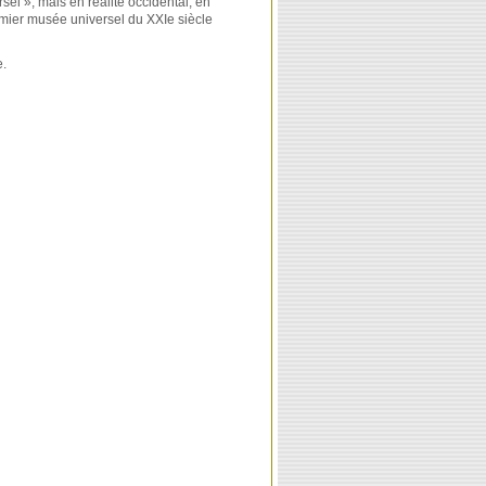
sel »,
mais en réalité occidental, en
mier musée universel du XXIe siècle
e.