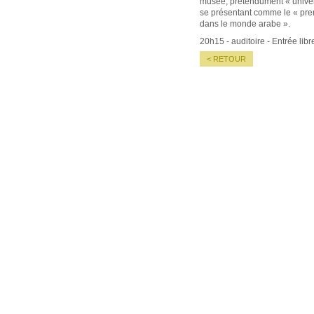
musée, prétendument « univer
se présentant comme le « pre
dans le monde arabe ».
20h15 - auditoire - Entrée libr
< RETOUR