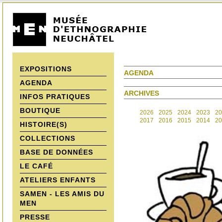
EXPOSITIONS
AGENDA
AGENDA
ARCHIVES
INFOS PRATIQUES
BOUTIQUE
2026
2025
2024
2023
20
2017
2016
2015
2014
20
HISTOIRE(S)
COLLECTIONS
BASE DE DONNÉES
LE CAFÉ
ATELIERS ENFANTS
SAMEN - LES AMIS DU
MEN
PRESSE