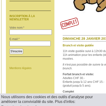
INSCRIPTION À LA
NEWSLETTER
Votre nom:
*
DIMANCHE 28 JANVIER 201
E-mail:
*
Brunch et visite guidée
11h visite guidée suivi à
12h30 d
S'inscrire
11h animation pour les enfants (dè
musées.
Il n'est pas possible de suivre la 
Mentions légales
brunch.
Forfait brunch et visite:
Adultes CHF 30.-
Enfants jusqu’à 12 ans CHF 15.-
(gratuit jusqu'à 5 ans).
Complet
Nous utilisons des cookies et des outils d'analyse pour
< RETOUR
améliorer la convivialité du site. Plus d'infos: