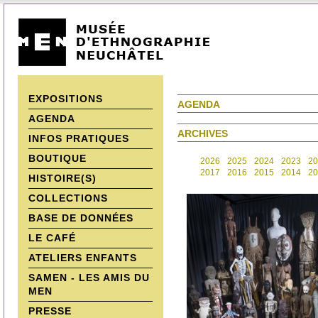
EXPOSITIONS
AGENDA
AGENDA
ARCHIVES
INFOS PRATIQUES
BOUTIQUE
2026
2025
2024
2023
20
2017
2016
2015
2014
20
HISTOIRE(S)
COLLECTIONS
BASE DE DONNÉES
LE CAFÉ
ATELIERS ENFANTS
SAMEN - LES AMIS DU
MEN
PRESSE