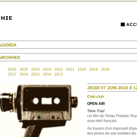
ACC
AGENDA
ARCHIVES
2026
2025
2024
2023
2022
2021
2020
2019
2018
2017
2016
2015
2014
2013
JEUDI 07 JUIN 2018 À 1
Ciné-club
OPEN AIR
Time Trial
Un film de
Finlay Pretsell
, Roy
sous-titré français.
Au travers d'un imposant dispo
des prises de vue inédites du