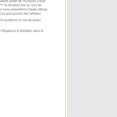
'ultime quête de l'écossais David
ème
et dernière fois au Tour de
s nous emportent à haute vitesse
t au plus proche des athlètes.
N (auditoire en cas de pluie)
 Braganca et grillades dans le