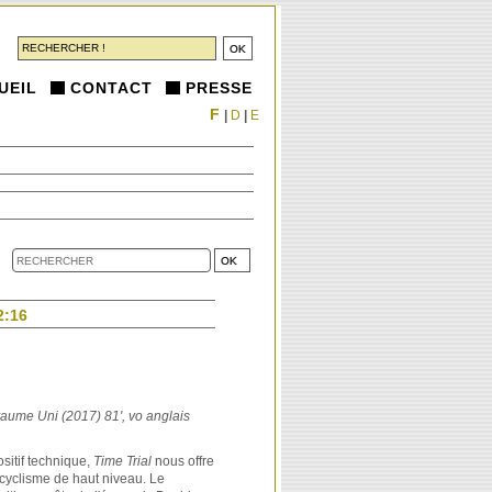
UEIL
CONTACT
PRESSE
F
|
D
|
E
2:16
aume Uni (2017) 81', vo anglais
sitif technique,
Time Trial
nous offre
 cyclisme de haut niveau. Le