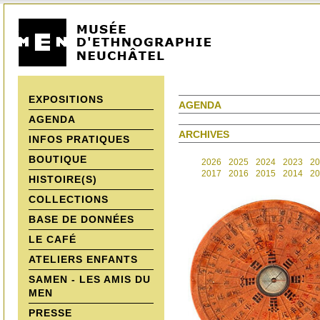
EXPOSITIONS
AGENDA
AGENDA
ARCHIVES
INFOS PRATIQUES
BOUTIQUE
2026
2025
2024
2023
20
2017
2016
2015
2014
20
HISTOIRE(S)
COLLECTIONS
BASE DE DONNÉES
LE CAFÉ
ATELIERS ENFANTS
SAMEN - LES AMIS DU
MEN
PRESSE