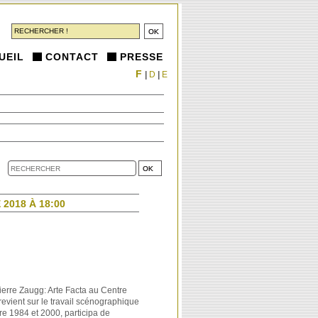
UEIL
CONTACT
PRESSE
F
|
D
|
E
2018 À 18:00
ierre Zaugg: Arte Facta au Centre
evient sur le travail scénographique
re 1984 et 2000, participa de