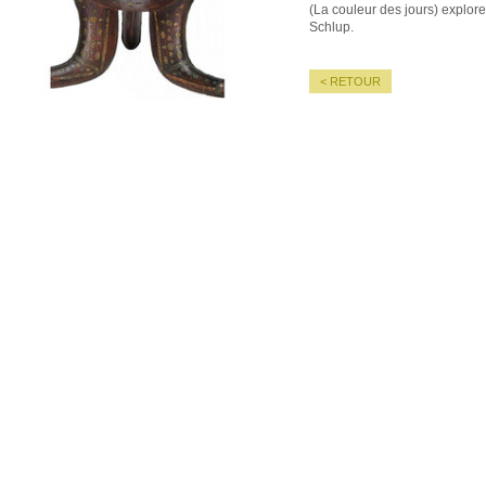
(La couleur des jours) explor
Schlup.
< RETOUR