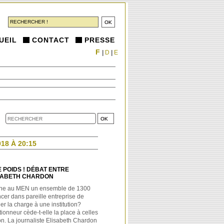
UEIL
CONTACT
PRESSE
F
|
D
|
E
18 À 20:15
 POIDS ! DÉBAT ENTRE
SABETH CHARDON
nne au MEN un ensemble de 1300
cer dans pareille entreprise de
ier la charge à une institution?
ionneur cède-t-elle la place à celles
ion. La journaliste Elisabeth Chardon