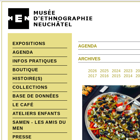
EXPOSITIONS
AGENDA
AGENDA
ARCHIVES
INFOS PRATIQUES
BOUTIQUE
2026
2025
2024
2023
20
2017
2016
2015
2014
20
HISTOIRE(S)
COLLECTIONS
BASE DE DONNÉES
LE CAFÉ
ATELIERS ENFANTS
SAMEN - LES AMIS DU
MEN
PRESSE