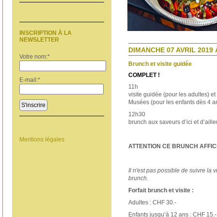
INSCRIPTION À LA
NEWSLETTER
DIMANCHE 07 AVRIL 2019 
Votre nom:
*
Brunch et visite guidée
COMPLET !
E-mail:
*
11h
visite guidée (pour les adultes) et
Musées (pour les enfants dès 4 a
S'inscrire
12h30
brunch aux saveurs d’ici et d’aille
Mentions légales
ATTENTION CE BRUNCH AFFIC
Il n'est pas possible de suivre la 
brunch.
Forfait brunch et visite :
Adultes : CHF 30.-
Enfants jusqu’à 12 ans : CHF 15.