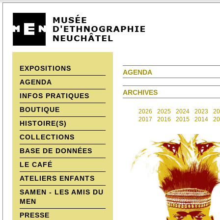
EXPOSITIONS
AGENDA
AGENDA
ARCHIVES
INFOS PRATIQUES
BOUTIQUE
2026
2025
2024
2023
20
2017
2016
2015
2014
20
HISTOIRE(S)
COLLECTIONS
BASE DE DONNÉES
LE CAFÉ
ATELIERS ENFANTS
SAMEN - LES AMIS DU
MEN
PRESSE