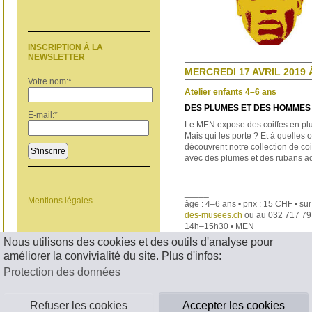
INSCRIPTION À LA
NEWSLETTER
MERCREDI 17 AVRIL 2019 
Votre nom:
*
Atelier enfants 4–6 ans
DES PLUMES ET DES HOMMES
E-mail:
*
Le MEN expose des coiffes en p
Mais qui les porte ? Et à quelles
découvrent notre collection de co
S'inscrire
avec des plumes et des rubans ad
_____
Mentions légales
âge : 4–6 ans • prix : 15 CHF • su
des-musees.ch
ou au 032 717 79
14h–15h30 • MEN
Nous utilisons des cookies et des outils d'analyse pour
< RETOUR
améliorer la convivialité du site. Plus d'infos:
Protection des données
Refuser les cookies
Accepter les cookies