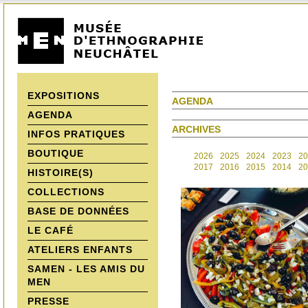
EXPOSITIONS
AGENDA
AGENDA
ARCHIVES
INFOS PRATIQUES
BOUTIQUE
2026
2025
2024
2023
20
2017
2016
2015
2014
20
HISTOIRE(S)
COLLECTIONS
BASE DE DONNÉES
LE CAFÉ
ATELIERS ENFANTS
SAMEN - LES AMIS DU
MEN
PRESSE