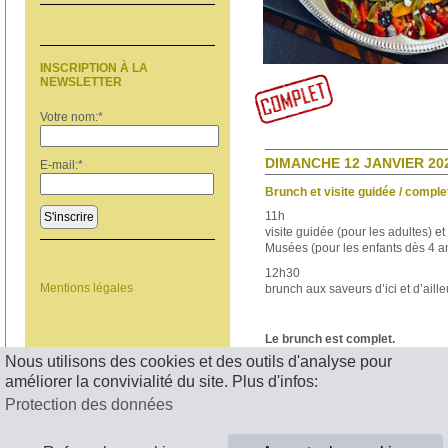
INSCRIPTION À LA
NEWSLETTER
Votre nom:
*
DIMANCHE 12 JANVIER 202
E-mail:
*
Brunch et visite guidée / comple
11h
S'inscrire
visite guidée (pour les adultes) et
Musées (pour les enfants dès 4 a
12h30
Mentions légales
brunch aux saveurs d’ici et d’aille
Le brunch est complet.
Nous utilisons des cookies et des outils d'analyse pour
< RETOUR
améliorer la convivialité du site. Plus d'infos:
Protection des données