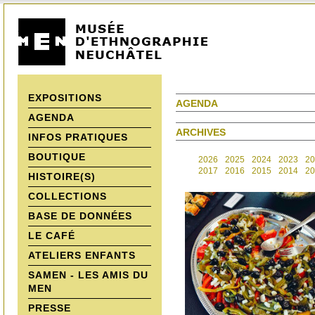
EXPOSITIONS
AGENDA
AGENDA
ARCHIVES
INFOS PRATIQUES
BOUTIQUE
2026
2025
2024
2023
20
2017
2016
2015
2014
20
HISTOIRE(S)
COLLECTIONS
BASE DE DONNÉES
LE CAFÉ
ATELIERS ENFANTS
SAMEN - LES AMIS DU
MEN
PRESSE