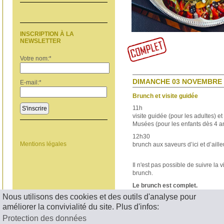
INSCRIPTION À LA
NEWSLETTER
Votre nom:
*
DIMANCHE 03 NOVEMBRE 2
E-mail:
*
Brunch et visite guidée
11h
S'inscrire
visite guidée (pour les adultes) et
Musées (pour les enfants dès 4 a
12h30
Mentions légales
brunch aux saveurs d’ici et d’aille
Il n'est pas possible de suivre la 
brunch.
Le brunch est complet.
Nous utilisons des cookies et des outils d'analyse pour
< RETOUR
améliorer la convivialité du site. Plus d'infos:
Protection des données