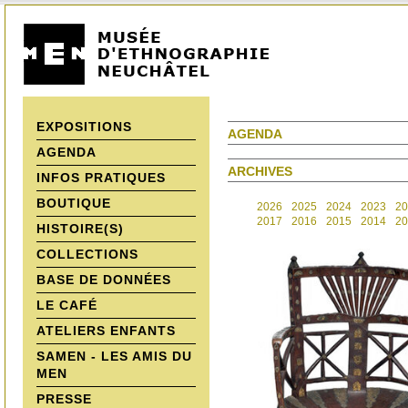
EXPOSITIONS
AGENDA
AGENDA
ARCHIVES
INFOS PRATIQUES
BOUTIQUE
2026
2025
2024
2023
20
2017
2016
2015
2014
20
HISTOIRE(S)
COLLECTIONS
BASE DE DONNÉES
LE CAFÉ
ATELIERS ENFANTS
SAMEN - LES AMIS DU
MEN
PRESSE