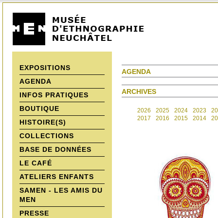
EXPOSITIONS
AGENDA
AGENDA
ARCHIVES
INFOS PRATIQUES
BOUTIQUE
2026
2025
2024
2023
20
2017
2016
2015
2014
20
HISTOIRE(S)
COLLECTIONS
BASE DE DONNÉES
LE CAFÉ
ATELIERS ENFANTS
SAMEN - LES AMIS DU
MEN
PRESSE