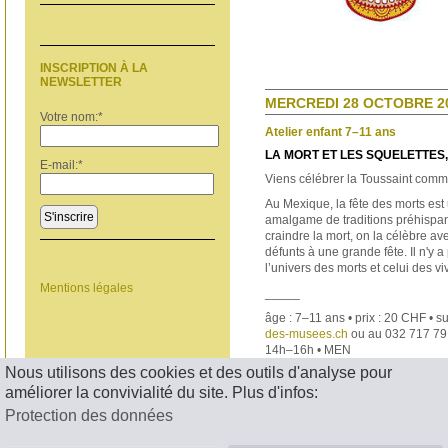
INSCRIPTION À LA
NEWSLETTER
MERCREDI 28 OCTOBRE 20
Votre nom:
*
Atelier enfant 7–11 ans
LA MORT ET LES SQUELETTES, 
E-mail:
*
Viens célébrer la Toussaint com
Au Mexique, la fête des morts es
S'inscrire
amalgame de traditions préhispan
craindre la mort, on la célèbre a
défunts à une grande fête. Il n'y a
l’univers des morts et celui des vi
Mentions légales
_____
âge : 7–11 ans • prix : 20 CHF • s
des-musees.ch
ou au 032 717 79
14h–16h • MEN
Nous utilisons des cookies et des outils d'analyse pour
< RETOUR
améliorer la convivialité du site. Plus d'infos:
Protection des données