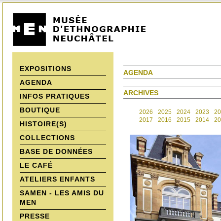
EXPOSITIONS
AGENDA
AGENDA
ARCHIVES
INFOS PRATIQUES
BOUTIQUE
2026
2025
2024
2023
20
2017
2016
2015
2014
20
HISTOIRE(S)
COLLECTIONS
BASE DE DONNÉES
LE CAFÉ
ATELIERS ENFANTS
SAMEN - LES AMIS DU
MEN
PRESSE