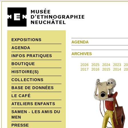
EXPOSITIONS
AGENDA
AGENDA
ARCHIVES
INFOS PRATIQUES
BOUTIQUE
2026
2025
2024
2023
20
2017
2016
2015
2014
20
HISTOIRE(S)
COLLECTIONS
BASE DE DONNÉES
LE CAFÉ
ATELIERS ENFANTS
SAMEN - LES AMIS DU
MEN
PRESSE