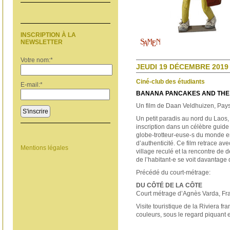
INSCRIPTION À LA
NEWSLETTER
Votre nom:
*
JEUDI 19 DÉCEMBRE 2019 
Ciné-club des étudiants
E-mail:
*
BANANA PANCAKES AND THE
Un film de Daan Veldhuizen, Pays
S'inscrire
Un petit paradis au nord du Laos,
inscription dans un célèbre guide 
globe-trotteur-euse-s du monde e
d’authenticité. Ce film retrace ave
Mentions légales
village reculé et la rencontre de
de l’habitant-e se voit davantage
Précédé du court-métrage:
DU CÔTÉ DE LA CÔTE
Court métrage d’Agnès Varda, Fr
Visite touristique de la Riviera fr
couleurs, sous le regard piquant 
_____