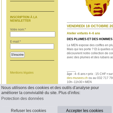
INSCRIPTION À LA
NEWSLETTER
VENDREDI 18 OCTOBRE 20
Votre nom:
*
Atelier enfants 4–6 ans
DES PLUMES ET DES HOMMES
E-mail:
*
Le MEN expose des coiffes en p
Mais qui les porte ? Et à quelles
découvrent notre collection de co
S'inscrire
avec des plumes et des rubans ad
_____
Mentions légales
âge : 4–6 ans • prix : 15 CHF • su
des-musees.ch
ou au 032 717 79
10h–11h30 • MEN
Nous utilisons des cookies et des outils d'analyse pour
< RETOUR
améliorer la convivialité du site. Plus d'infos:
Protection des données
Refuser les cookies
Accepter les cookies