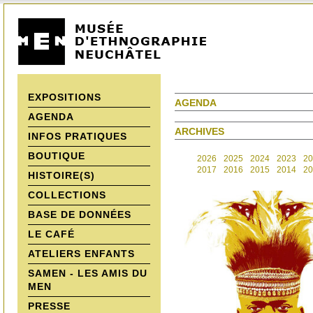
EXPOSITIONS
AGENDA
AGENDA
ARCHIVES
INFOS PRATIQUES
BOUTIQUE
2026
2025
2024
2023
20
2017
2016
2015
2014
20
HISTOIRE(S)
COLLECTIONS
BASE DE DONNÉES
LE CAFÉ
ATELIERS ENFANTS
SAMEN - LES AMIS DU
MEN
PRESSE