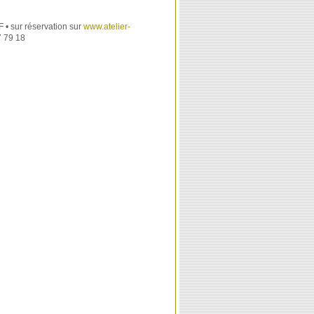
F • sur réservation sur
www.atelier-
 79 18