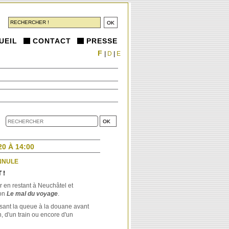
UEIL
CONTACT
PRESSE
F
|
D
|
E
0 À 14:00
ANNULE
 !
 en restant à Neuchâtel et
ion
Le mal du voyage
.
sant la queue à la douane avant
, d'un train ou encore d'un