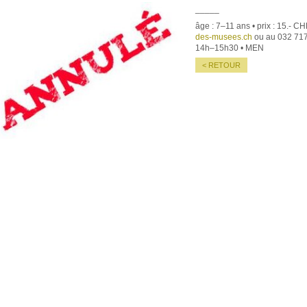
_____
âge : 7–11 ans • prix : 15.- CH
des-musees.ch
ou au 032 717
14h–15h30 • MEN
< RETOUR