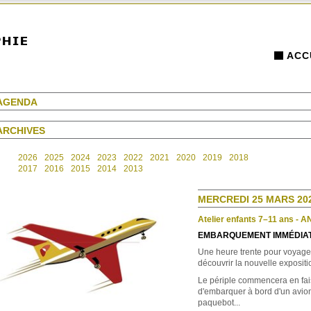
ACC
AGENDA
ARCHIVES
2026
2025
2024
2023
2022
2021
2020
2019
2018
2017
2016
2015
2014
2013
MERCREDI 25 MARS 202
Atelier enfants 7–11 ans - 
EMBARQUEMENT IMMÉDIAT
Une heure trente pour voyager
découvrir la nouvelle exposit
Le périple commencera en fai
d'embarquer à bord d'un avion
paquebot...