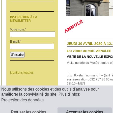
INSCRIPTION À LA
NEWSLETTER
Votre nom:
*
E-mail:
*
JEUDI 30 AVRIL 2020 À 12:
Les visites de midi - ANNULEE
S'inscrire
VISITE DE LA NOUVELLE EXPO
Visite guidée du Musée : guide off
_____
Mentions légales
prix : 8.– (tarif normal) / 4.– (tarif r
sur réservation : 032 717 85 60 
12h15 • MEN
Nous utilisons des cookies et des outils d'analyse pour
< RETOUR
améliorer la convivialité du site. Plus d'infos:
Protection des données
Refuser les cookies
Accepter les cookies