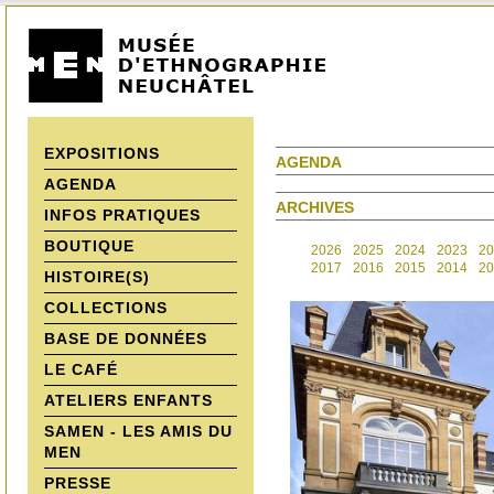
EXPOSITIONS
AGENDA
AGENDA
ARCHIVES
INFOS PRATIQUES
BOUTIQUE
2026
2025
2024
2023
20
2017
2016
2015
2014
20
HISTOIRE(S)
COLLECTIONS
BASE DE DONNÉES
LE CAFÉ
ATELIERS ENFANTS
SAMEN - LES AMIS DU
MEN
PRESSE