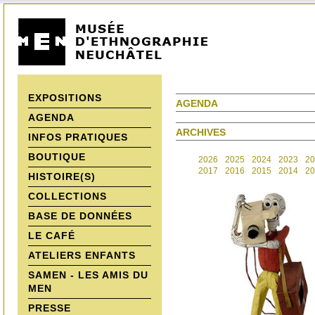
EXPOSITIONS
AGENDA
AGENDA
ARCHIVES
INFOS PRATIQUES
BOUTIQUE
2026
2025
2024
2023
20
2017
2016
2015
2014
20
HISTOIRE(S)
COLLECTIONS
BASE DE DONNÉES
LE CAFÉ
ATELIERS ENFANTS
SAMEN - LES AMIS DU
MEN
PRESSE