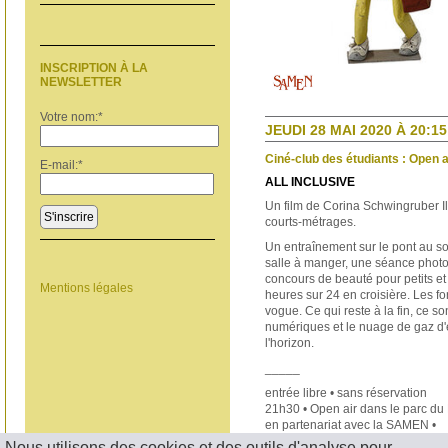
INSCRIPTION À LA
NEWSLETTER
Votre nom:
*
JEUDI 28 MAI 2020 À 20:15
Ciné-club des étudiants : Open 
E-mail:
*
ALL INCLUSIVE
Un film de Corina Schwingruber Ili
S'inscrire
courts-métrages.
Un entraînement sur le pont au sol
salle à manger, une séance photo
concours de beauté pour petits et 
Mentions légales
heures sur 24 en croisière. Les fo
vogue. Ce qui reste à la fin, ce s
numériques et le nuage de gaz d'
l'horizon.
_____
entrée libre • sans réservation
21h30 • Open air dans le parc d
en partenariat avec la SAMEN •
Nous utilisons des cookies et des outils d'analyse pour