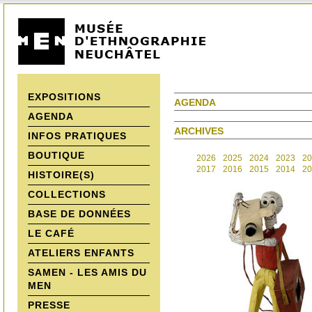
EXPOSITIONS
AGENDA
AGENDA
ARCHIVES
INFOS PRATIQUES
BOUTIQUE
2026
2025
2024
2023
20
2017
2016
2015
2014
20
HISTOIRE(S)
COLLECTIONS
BASE DE DONNÉES
LE CAFÉ
ATELIERS ENFANTS
SAMEN - LES AMIS DU
MEN
PRESSE