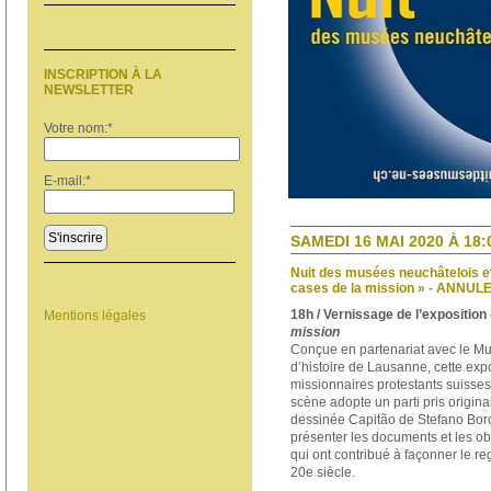
INSCRIPTION À LA
NEWSLETTER
Votre nom:
*
E-mail:
*
S'inscrire
SAMEDI 16 MAI 2020 À 18:
Nuit des musées neuchâtelois et
cases de la mission » - ANNUL
18h / Vernissage de l’exposition
Mentions légales
mission
Conçue en partenariat avec le Mu
d’histoire de Lausanne, cette expo
missionnaires protestants suisses
scène adopte un parti pris origina
dessinée Capitão de Stefano Boro
présenter les documents et les obj
qui ont contribué à façonner le re
20e siècle.