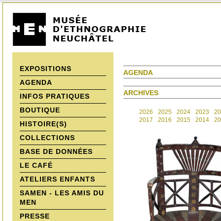
EXPOSITIONS
AGENDA
AGENDA
ARCHIVES
INFOS PRATIQUES
BOUTIQUE
2026
2025
2024
2023
20
2017
2016
2015
2014
20
HISTOIRE(S)
COLLECTIONS
BASE DE DONNÉES
LE CAFÉ
ATELIERS ENFANTS
SAMEN - LES AMIS DU
MEN
PRESSE