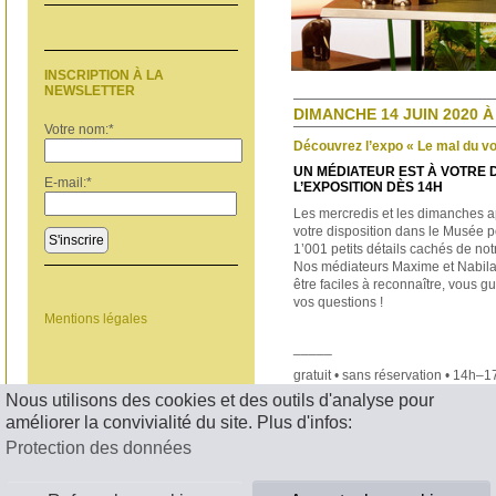
INSCRIPTION À LA
NEWSLETTER
DIMANCHE 14 JUIN 2020 À
Votre nom:
*
Découvrez l’expo « Le mal du v
UN MÉDIATEUR EST À VOTRE 
E-mail:
*
L’EXPOSITION DÈS 14H
Les mercredis et les dimanches a
votre disposition dans le Musée p
S'inscrire
1’001 petits détails cachés de no
Nos médiateurs Maxime et Nabila,
être faciles à reconnaître, vous 
vos questions !
Mentions légales
_____
gratuit • sans réservation • 14h–
Nous utilisons des cookies et des outils d'analyse pour
< RETOUR
améliorer la convivialité du site. Plus d'infos:
Protection des données