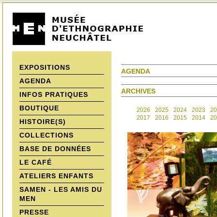
EXPOSITIONS
AGENDA
AGENDA
ARCHIVES
INFOS PRATIQUES
BOUTIQUE
2026
2025
2024
2023
20
2017
2016
2015
2014
20
HISTOIRE(S)
COLLECTIONS
BASE DE DONNÉES
LE CAFÉ
ATELIERS ENFANTS
SAMEN - LES AMIS DU
MEN
PRESSE