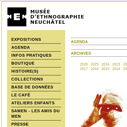
EXPOSITIONS
AGENDA
AGENDA
ARCHIVES
INFOS PRATIQUES
BOUTIQUE
2026
2025
2024
2023
20
2017
2016
2015
2014
20
HISTOIRE(S)
COLLECTIONS
BASE DE DONNÉES
LE CAFÉ
ATELIERS ENFANTS
SAMEN - LES AMIS DU
MEN
PRESSE