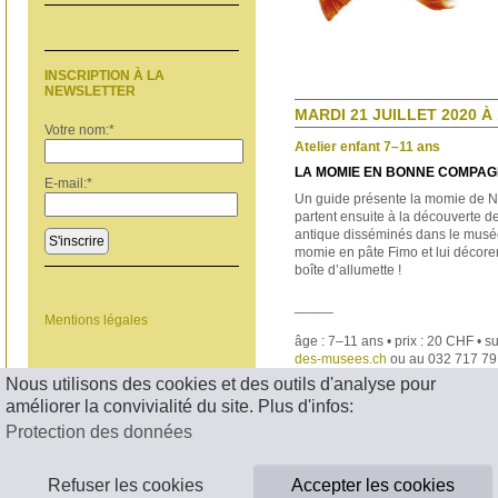
INSCRIPTION À LA
NEWSLETTER
MARDI 21 JUILLET 2020 À 
Votre nom:
*
Atelier enfant 7–11 ans
LA MOMIE EN BONNE COMPAG
E-mail:
*
Un guide présente la momie de Na
partent ensuite à la découverte d
antique disséminés dans le
musée
S'inscrire
momie en pâte
Fimo et lui décore
boîte
d’allumette !
_____
Mentions légales
âge : 7–11 ans • prix : 20 CHF • s
des-musees.ch
ou au 032 717 79
Nous utilisons des cookies et des outils d'analyse pour
< RETOUR
améliorer la convivialité du site. Plus d'infos:
Protection des données
Refuser les cookies
Accepter les cookies