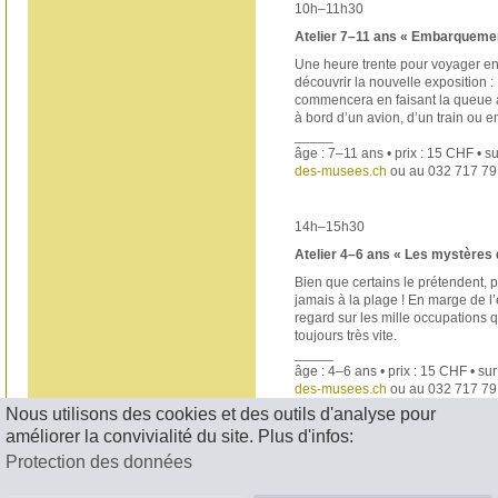
10h–11h30
Atelier 7–11 ans « Embarquemen
Une heure trente pour voyager en
découvrir la nouvelle exposition 
commencera en faisant la queue 
à bord d’un avion, d’un train ou
_____
âge : 7–11 ans • prix : 15 CHF • s
des-musees.ch
ou au 032 717 79
14h–15h30
Atelier 4–6 ans « Les mystères 
Bien que certains le prétendent, p
jamais à la plage ! En marge de l
regard sur les mille occupations 
toujours très vite.
_____
âge : 4–6 ans • prix : 15 CHF • su
des-musees.ch
ou au 032 717 79
Nous utilisons des cookies et des outils d'analyse pour
< RETOUR
améliorer la convivialité du site. Plus d'infos:
Protection des données