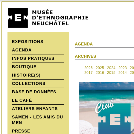
EXPOSITIONS
AGENDA
AGENDA
ARCHIVES
INFOS PRATIQUES
BOUTIQUE
2026
2025
2024
2023
20
2017
2016
2015
2014
20
HISTOIRE(S)
COLLECTIONS
BASE DE DONNÉES
LE CAFÉ
ATELIERS ENFANTS
SAMEN - LES AMIS DU
MEN
PRESSE