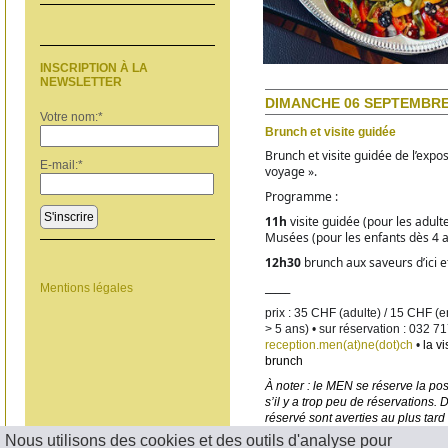
INSCRIPTION À LA
NEWSLETTER
DIMANCHE 06 SEPTEMBRE 
Votre nom:
*
Brunch et visite guidée
Brunch et visite guidée de l’expo
E-mail:
*
voyage ». 
Programme :
S'inscrire
11h 
visite guidée (pour les adulte
Musées (pour les enfants dès 4 
12h30 
brunch aux saveurs d’ici et
_____
Mentions légales
prix : 35 CHF (adulte) / 15 CHF (en
reception.men(at)ne(dot)ch
 • 
la vi
brunch
À noter : le MEN se réserve la pos
s’il y a trop peu de réservations.
réservé sont averties au plus tard
Nous utilisons des cookies et des outils d'analyse pour
< RETOUR