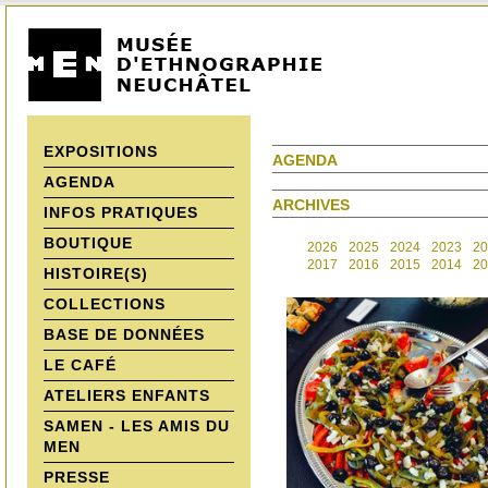
EXPOSITIONS
AGENDA
AGENDA
ARCHIVES
INFOS PRATIQUES
BOUTIQUE
2026
2025
2024
2023
20
2017
2016
2015
2014
20
HISTOIRE(S)
COLLECTIONS
BASE DE DONNÉES
LE CAFÉ
ATELIERS ENFANTS
SAMEN - LES AMIS DU
MEN
PRESSE