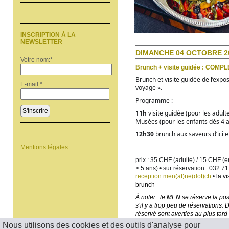
INSCRIPTION À LA
NEWSLETTER
DIMANCHE 04 OCTOBRE 20
Votre nom:
*
Brunch + visite guidée : COMPL
Brunch et visite guidée de l’expo
E-mail:
*
voyage ». 
Programme :
S'inscrire
11h 
visite guidée (pour les adulte
Musées (pour les enfants dès 4 
12h30 
brunch aux saveurs d’ici et
_____
Mentions légales
prix : 35 CHF (adulte) / 15 CHF (en
reception.men(at)ne(dot)ch
 • 
la vi
brunch
À noter : le MEN se réserve la pos
s’il y a trop peu de réservations.
réservé sont averties au plus tard
Nous utilisons des cookies et des outils d'analyse pour
< RETOUR