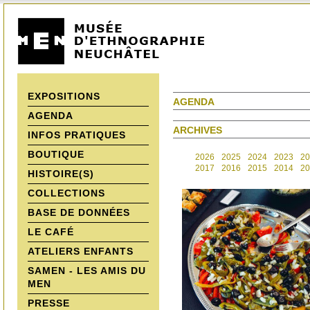
EXPOSITIONS
AGENDA
AGENDA
ARCHIVES
INFOS PRATIQUES
BOUTIQUE
2026
2025
2024
2023
20
2017
2016
2015
2014
20
HISTOIRE(S)
COLLECTIONS
BASE DE DONNÉES
LE CAFÉ
ATELIERS ENFANTS
SAMEN - LES AMIS DU
MEN
PRESSE