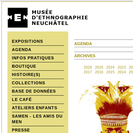
EXPOSITIONS
AGENDA
AGENDA
ARCHIVES
INFOS PRATIQUES
BOUTIQUE
2026
2025
2024
2023
20
2017
2016
2015
2014
20
HISTOIRE(S)
COLLECTIONS
BASE DE DONNÉES
LE CAFÉ
ATELIERS ENFANTS
SAMEN - LES AMIS DU
MEN
PRESSE