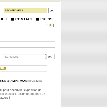
UEIL
CONTACT
PRESSE
F
|
D
|
E
2:15
SITION « L’IMPERMANENCE DES
i, pour découvrir l’exposition de
des choses », accompagné par l’un
ateurs !