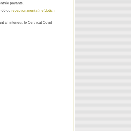
 entrée payante.
5 60 ou
reception.men(at)ne(dot)ch
 à l’intérieur, le Certificat Covid