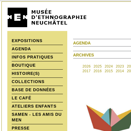
EXPOSITIONS
AGENDA
AGENDA
ARCHIVES
INFOS PRATIQUES
BOUTIQUE
2026
2025
2024
2023
20
2017
2016
2015
2014
20
HISTOIRE(S)
COLLECTIONS
BASE DE DONNÉES
LE CAFÉ
ATELIERS ENFANTS
SAMEN - LES AMIS DU
MEN
PRESSE