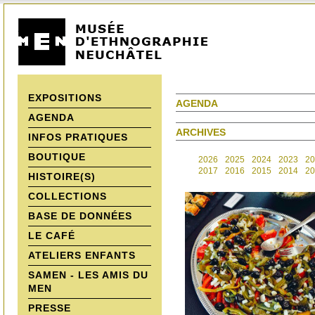
EXPOSITIONS
AGENDA
AGENDA
ARCHIVES
INFOS PRATIQUES
BOUTIQUE
2026
2025
2024
2023
20
2017
2016
2015
2014
20
HISTOIRE(S)
COLLECTIONS
BASE DE DONNÉES
LE CAFÉ
ATELIERS ENFANTS
SAMEN - LES AMIS DU
MEN
PRESSE