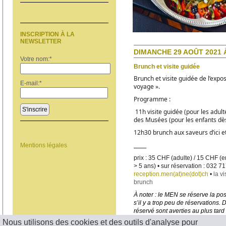
INSCRIPTION À LA
NEWSLETTER
DIMANCHE 29 AOÛT 2021 À
Votre nom:
*
Brunch et visite guidée
Brunch et visite guidée de l’expo
E-mail:
*
voyage ». 
Programme :
S'inscrire
 11h 
visite guidée (pour les adulte
des Musées (pour les enfants dè
12h30 
brunch aux saveurs d’ici et
_____
Mentions légales
prix : 35 CHF (adulte) / 15 CHF (en
reception.men(at)ne(dot)ch
 • 
la vi
brunch
À noter : le MEN se réserve la pos
s’il y a trop peu de réservations.
réservé sont averties au plus tard
Nous utilisons des cookies et des outils d'analyse pour
< RETOUR