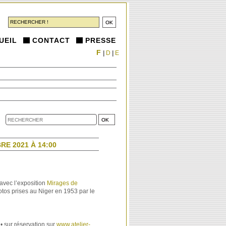
UEIL
CONTACT
PRESSE
F
|
D
|
E
E 2021 À 14:00
avec l’exposition
Mirages de
hotos prises au Niger en 1953 par le
 • sur réservation sur
www.atelier-