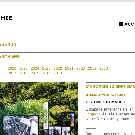
ACC
AGENDA
ARCHIVES
2026
2025
2024
2023
2022
2021
2020
2019
2018
2017
2016
2015
2014
2013
MERCREDI 15 SEPTEMBR
Atelier enfant 7–11 ans
HISTOIRES NOMADES
Escapade sahélienne en lien 
l’objectif
, réalisée avec les p
Neuchâtelois Henry Brandt.
_____
âge : 7–11 ans • prix : 15 CHF