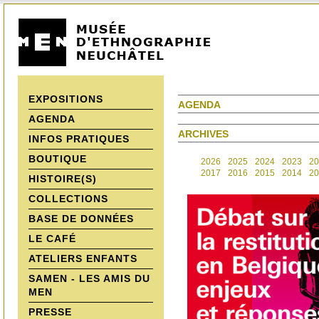
EXPOSITIONS
AGENDA
AGENDA
ARCHIVES
INFOS PRATIQUES
BOUTIQUE
2026
2025
2024
2023
20
2017
2016
2015
2014
20
HISTOIRE(S)
COLLECTIONS
BASE DE DONNÉES
LE CAFÉ
ATELIERS ENFANTS
SAMEN - LES AMIS DU
MEN
PRESSE