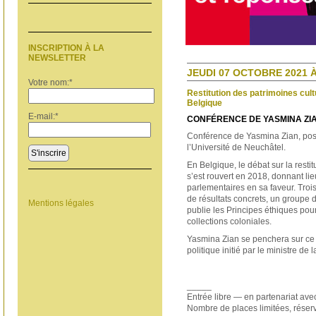
INSCRIPTION À LA
NEWSLETTER
JEUDI 07 OCTOBRE 2021 À
Votre nom:
*
Restitution des patrimoines cul
Belgique
E-mail:
*
CONFÉRENCE DE YASMINA ZI
Conférence de Yasmina Zian, post
l’Université de Neuchâtel.
S'inscrire
En Belgique, le débat sur la restit
s’est rouvert en 2018, donnant lieu
parlementaires en sa faveur. Troi
de résultats concrets, un groupe
Mentions légales
publie les Principes éthiques pour 
collections coloniales.
Yasmina Zian se penchera sur ce 
politique initié par le ministre de 
_____
Entrée libre — en partenariat av
Nombre de places limitées, réserv