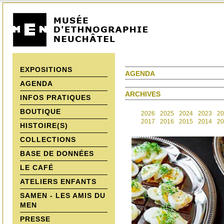
EXPOSITIONS
AGENDA
AGENDA
ARCHIVES
INFOS PRATIQUES
BOUTIQUE
2026
2025
2024
2023
20
2017
2016
2015
2014
20
HISTOIRE(S)
COLLECTIONS
BASE DE DONNÉES
LE CAFÉ
ATELIERS ENFANTS
SAMEN - LES AMIS DU
MEN
PRESSE