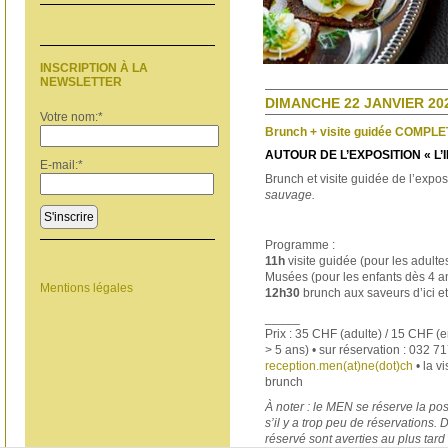
INSCRIPTION À LA
NEWSLETTER
DIMANCHE 22 JANVIER 202
Votre nom:
*
Brunch + visite guidée COMPLE
AUTOUR DE L’EXPOSITION « L
E-mail:
*
Brunch et visite guidée de l’expo
sauvage.
S'inscrire
Programme :
11h
visite guidée (pour les adultes
Musées (pour les enfants dès 4 a
Mentions légales
12h30
brunch aux saveurs d’ici et
_____
Prix : 35 CHF (adulte) / 15 CHF (e
> 5 ans) • sur réservation : 032 7
reception.men(at)ne(dot)ch
• la vi
brunch
À noter : le MEN se réserve la pos
s’il y a trop peu de réservations.
réservé sont averties au plus tard