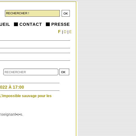
UEIL
CONTACT
PRESSE
F
|
D
|
E
022 À 17:00
n L’impossible sauvage pour les
enseignant•e•s.