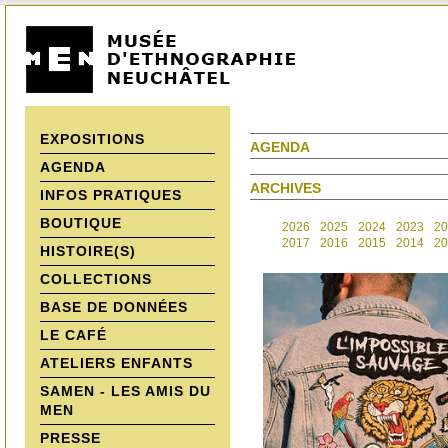
EXPOSITIONS
AGENDA
AGENDA
ARCHIVES
INFOS PRATIQUES
BOUTIQUE
2026
2025
2024
2023
20
2017
2016
2015
2014
20
HISTOIRE(S)
COLLECTIONS
BASE DE DONNÉES
LE CAFÉ
ATELIERS ENFANTS
SAMEN - LES AMIS DU
MEN
PRESSE