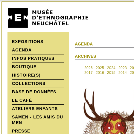
EXPOSITIONS
AGENDA
AGENDA
ARCHIVES
INFOS PRATIQUES
BOUTIQUE
2026
2025
2024
2023
20
2017
2016
2015
2014
20
HISTOIRE(S)
COLLECTIONS
BASE DE DONNÉES
LE CAFÉ
ATELIERS ENFANTS
SAMEN - LES AMIS DU
MEN
PRESSE