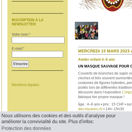
INSCRIPTION À LA
NEWSLETTER
Votre nom:
*
E-mail:
*
MERCREDI 15 MARS 2023 À
Atelier enfant 4–6 ans
S'inscrire
UN MASQUE SAUVAGE POUR 
Couverts de branches de sapin ou
cloches et très souvent surmonté
costumes de figures hybrides, p
Mentions légales
portés lors de différentes traditio
découvrir dans l’exposition
L’imp
fabrique ton propre masque !
âge : 4–6 ans • prix : 15 CHF • su
des-musees.ch
• 14h–15h30
Nous utilisons des cookies et des outils d'analyse pour
< RETOUR
améliorer la convivialité du site. Plus d'infos:
Protection des données