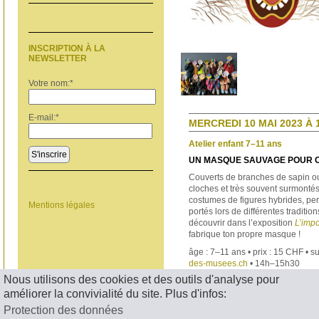
INSCRIPTION À LA
NEWSLETTER
Votre nom:
*
E-mail:
*
MERCREDI 10 MAI 2023 À 
Atelier enfant 7–11 ans
S'inscrire
UN MASQUE SAUVAGE POUR 
Couverts de branches de sapin ou
cloches et très souvent surmonté
costumes de figures hybrides, p
Mentions légales
portés lors de différentes traditio
découvrir dans l’exposition
L’imp
fabrique ton propre masque !
âge : 7–11 ans • prix : 15 CHF • s
des-musees.ch
• 14h–15h30
Nous utilisons des cookies et des outils d'analyse pour
< RETOUR
améliorer la convivialité du site. Plus d'infos:
Protection des données