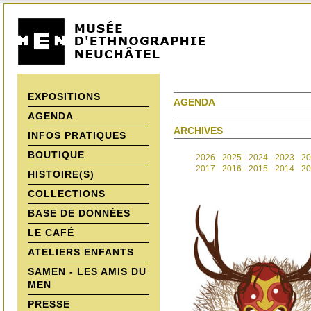
EXPOSITIONS
AGENDA
AGENDA
ARCHIVES
INFOS PRATIQUES
BOUTIQUE
2026
2025
2024
2023
20
2017
2016
2015
2014
20
HISTOIRE(S)
COLLECTIONS
BASE DE DONNÉES
LE CAFÉ
ATELIERS ENFANTS
SAMEN - LES AMIS DU
MEN
PRESSE