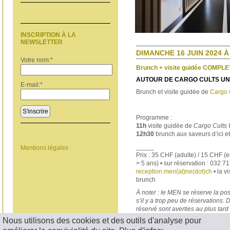
INSCRIPTION À LA
NEWSLETTER
DIMANCHE 16 JUIN 2024 À 
Votre nom:
*
Brunch + visite guidée COMPLE
AUTOUR DE CARGO CULTS UN
E-mail:
*
Brunch et visite guidée de
Cargo 
S'inscrire
Programme :
11h
visite guidée de
Cargo Cults 
12h30
brunch aux saveurs d’ici et
_____
Mentions légales
Prix : 35 CHF (adulte) / 15 CHF (e
> 5 ans) • sur réservation : 032 7
reception.men(at)ne(dot)ch
• la vi
brunch
À noter : le MEN se réserve la pos
s’il y a trop peu de réservations.
réservé sont averties au plus tard
Nous utilisons des cookies et des outils d'analyse pour
< RETOUR