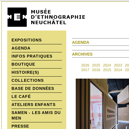
EXPOSITIONS
AGENDA
AGENDA
ARCHIVES
INFOS PRATIQUES
BOUTIQUE
2026
2025
2024
2023
20
2017
2016
2015
2014
20
HISTOIRE(S)
COLLECTIONS
BASE DE DONNÉES
LE CAFÉ
ATELIERS ENFANTS
SAMEN - LES AMIS DU
MEN
PRESSE