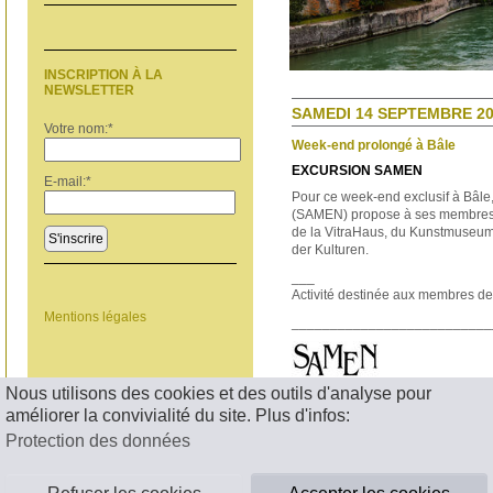
INSCRIPTION À LA
NEWSLETTER
SAMEDI 14 SEPTEMBRE 20
Votre nom:
*
Week-end prolongé à Bâle
EXCURSION SAMEN
E-mail:
*
Pour ce week-end exclusif à Bâle
(SAMEN) propose à ses membres
de la VitraHaus, du Kunstmuseu
S'inscrire
der Kulturen.
___
Activité destinée aux membres 
Mentions légales
__________________________
Nous utilisons des cookies et des outils d'analyse pour
< RETOUR
améliorer la convivialité du site. Plus d'infos:
Protection des données