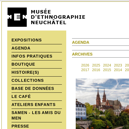
EXPOSITIONS
AGENDA
AGENDA
ARCHIVES
INFOS PRATIQUES
BOUTIQUE
2026
2025
2024
2023
20
2017
2016
2015
2014
20
HISTOIRE(S)
COLLECTIONS
BASE DE DONNÉES
LE CAFÉ
ATELIERS ENFANTS
SAMEN - LES AMIS DU
MEN
PRESSE