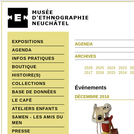
EXPOSITIONS
AGENDA
AGENDA
ARCHIVES
INFOS PRATIQUES
BOUTIQUE
2026
2025
2024
2023
20
2017
2016
2015
2014
20
HISTOIRE(S)
COLLECTIONS
Événements
BASE DE DONNÉES
DÉCEMBRE 2018
LE CAFÉ
ATELIERS ENFANTS
SAMEN - LES AMIS DU
MEN
PRESSE