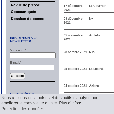
Revue de presse
17 décembre
Le Courrier
2021
Communiqués
Dossiers de presse
08 décembre
N+
2021
05 novembre
ArcInfo
INSCRIPTION À LA
2021
NEWSLETTER
Votre nom:
*
28 octobre 2021
RTS
E-mail:
*
25 octobre 2021
La Liberté
S'inscrire
04 octobre 2021
Azione
Mentions légales
Précédent
Nous utilisons des cookies et des outils d'analyse pour
1
2
3
4
5
6
7
8
9
1
améliorer la convivialité du site. Plus d'infos:
Suivant
Protection des données