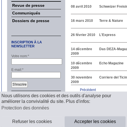
Revue de presse
08 avril 2010
Schweizer Freisi
Communiqués
Dossiers de presse
16 mars 2010
Terre & Nature
26 février 2010
L'Express
INSCRIPTION À LA
NEWSLETTER
14 décembre
Das DEZA-Magaz
2009
Votre nom:
*
10 décembre
Echo Magazine
2009
E-mail:
*
30 novembre
Corriere del Tici
2009
S'inscrire
Précédent
1
2
3
4
5
6
7
8
9
1
Nous utilisons des cookies et des outils d'analyse pour
Suivant
améliorer la convivialité du site. Plus d'infos:
Mentions légales
Protection des données
Refuser les cookies
Accepter les cookies